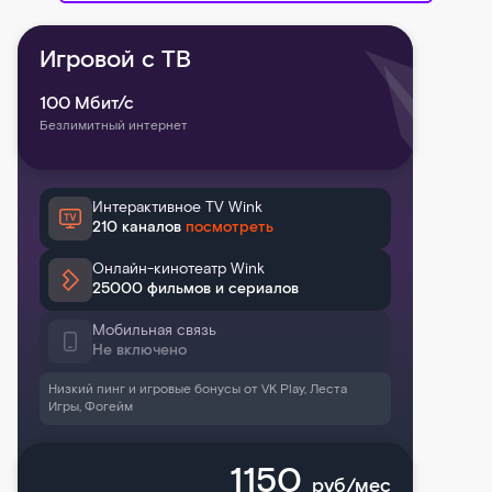
Игровой с ТВ
100
Мбит/с
Безлимитный интернет
Интерактивное TV Wink
210 каналов
посмотреть
Онлайн-кинотеатр Wink
25000 фильмов и сериалов
Мобильная связь
Не включено
Низкий пинг и игровые бонусы от VK Play, Леста
Игры, Фогейм
1150
руб/мес