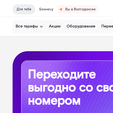
Для тебя
Бизнесу
Вы в Волгодонске
Все тарифы
Акции
Оборудование
Пере
Переходите
выгодно со св
номером