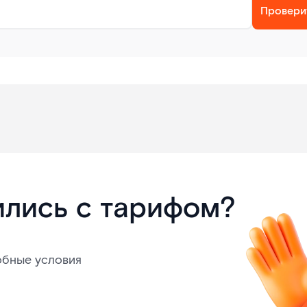
Провери
ились с тарифом?
обные условия