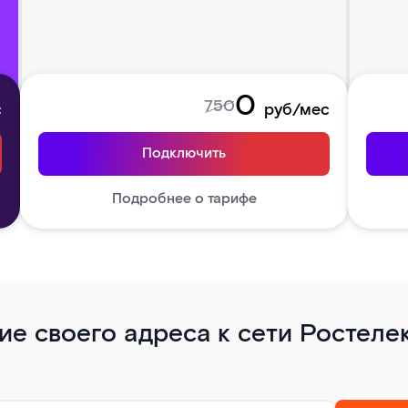
0
750
с
руб/мес
Подключить
Подробнее о тарифе
е своего адреса к сети Ростеле