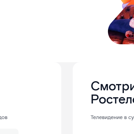
Смотр
Ростел
дов
Телевидение в с