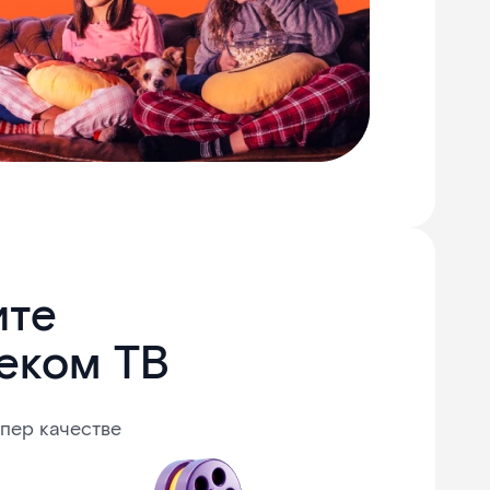
ите
еком ТВ
упер качестве