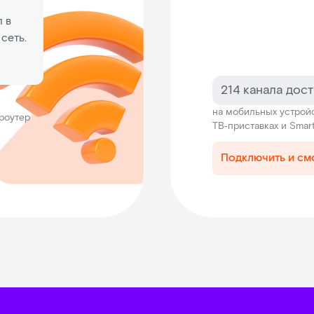
 в
сеть.
214 канала дос
на мобильных устройс
 роутер
ТВ‑приставках и Smar
Подключить и см