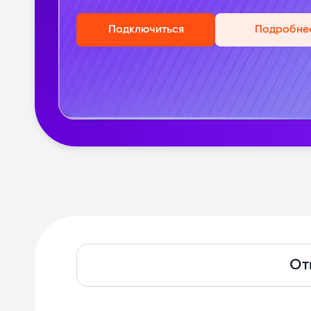
Подключиться
Подробне
Тарифы
От
Ростелеком