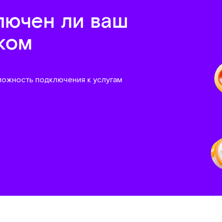
лючен ли ваш
ком
можность подключения к услугам