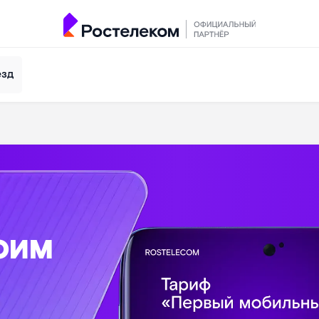
езд
оим