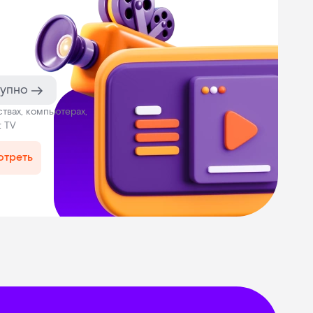
тупно
твах, компьютерах,
t TV
отреть