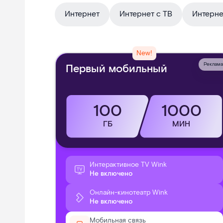
Интернет
Интернет с ТВ
Интернет
New!
Реклама
Первый мобильный
100
1000
ГБ
МИН
Интерактивное TV Wink
Не включено
Онлайн-кинотеатр Wink
Не включено
Мобильная связь