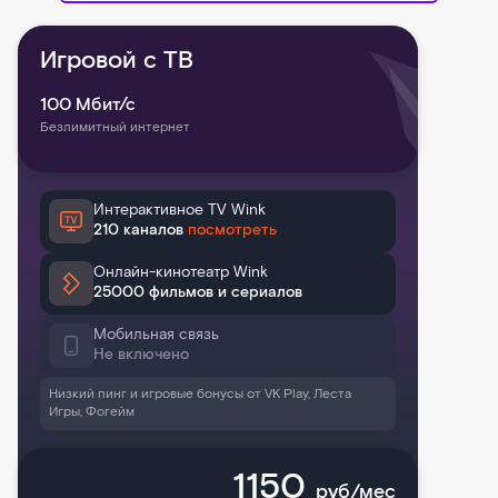
Игровой с ТВ
100
Мбит/с
Безлимитный интернет
Интерактивное TV Wink
210 каналов
посмотреть
Онлайн-кинотеатр Wink
25000 фильмов и сериалов
Мобильная связь
Не включено
Низкий пинг и игровые бонусы от VK Play, Леста
Игры, Фогейм
1150
руб/мес